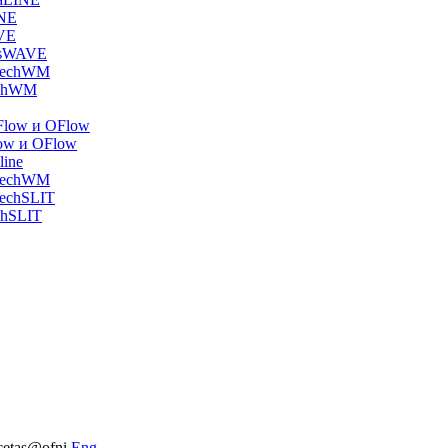
INE
VE
asWAVE
 TechWM
echWM
Flow и OFlow
ow и OFlow
line
 TechWM
TechSLIT
chSLIT
cetas@ofni
Eng