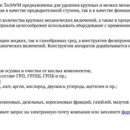
 TechWM предназначены для удаления крупных и мелких механи
к в качестве предварительной ступени, так и в качестве финиш
о количества крупных механических включений, а также в про
иалов целесообразнее использовать оборудование с применени
ции жидких, так и газообразных сред, а конструктив фильтрующ
еханических включений. Конструктив аппаратов дорабатывается 
ков осушки и очистки от кислых компонентов;
 составе ГРП, ГРПШ, ГРПБ и пр.;
;
 азот, аргон, кислород, двуокись углерода, ацетилен и пр.;
ензиновых, дизельных, керосиновых фракций, газойлей, мазутов 
авьте запрос на электронную почту компании или заполните
фор