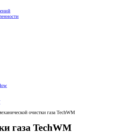
шений
ленности
low
T
еханической очистки газа TechWM
ки газа TechWM