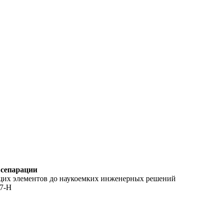
 сепарации
ющих элементов до наукоемких инженерных решений
17-Н