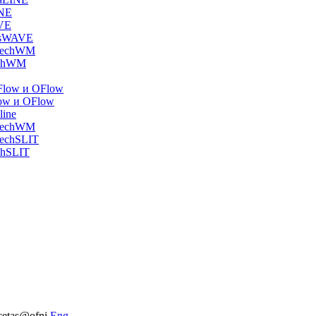
INE
VE
asWAVE
 TechWM
echWM
Flow и OFlow
ow и OFlow
line
 TechWM
TechSLIT
chSLIT
cetas@ofni
Eng