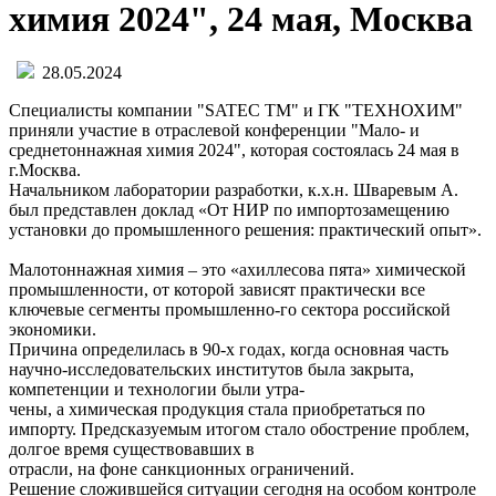
химия 2024", 24 мая, Москва
28.05.2024
Специалисты компании "SATEC TM" и ГК "ТЕХНОХИМ"
приняли участие в отраслевой конференции "Мало- и
среднетоннажная химия 2024", которая состоялась 24 мая в
г.Москва.
Начальником лаборатории разработки, к.х.н. Шваревым А.
был представлен доклад «От НИР по импортозамещению
установки до промышленного решения: практический опыт».
Малотоннажная химия – это «ахиллесова пята» химической
промышленности, от которой зависят практически все
ключевые сегменты промышленно-го сектора российской
экономики.
Причина определилась в 90-х годах, когда основная часть
научно-исследовательских институтов была закрыта,
компетенции и технологии были утра-
чены, а химическая продукция стала приобретаться по
импорту. Предсказуемым итогом стало обострение проблем,
долгое время существовавших в
отрасли, на фоне санкционных ограничений.
Решение сложившейся ситуации сегодня на особом контроле