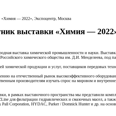
 «Химия — 2022», Экспоцентр, Москва
ик выставки «Химия — 2022»
ународная выставка химической промышленности и науки. Выста
Российского химического общества им. Д.И. Менделеева, под 
й химической продукции и услуг, поставщиков передовых техно
ению на отечественный рынок высокоэффективного оборудовани
твенным производителям изучать спрос на мировом и внутренне
и, в рамках выставочного пространства мы представили компл
ine для фильтрации гидравлических и смазочных масел, а так
all Corporation, HYDAC, Parker / Domnick Hunter и др. на осн