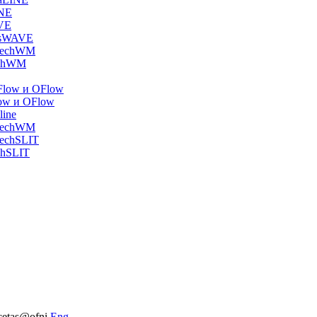
INE
VE
asWAVE
 TechWM
echWM
Flow и OFlow
ow и OFlow
line
 TechWM
TechSLIT
chSLIT
cetas@ofni
Eng